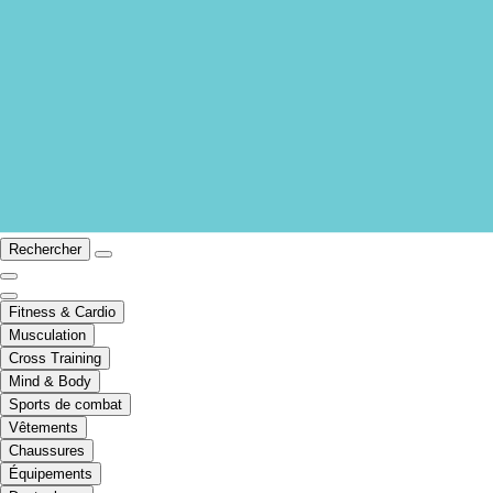
Rechercher
Fitness & Cardio
Musculation
Cross Training
Mind & Body
Sports de combat
Vêtements
Chaussures
Équipements