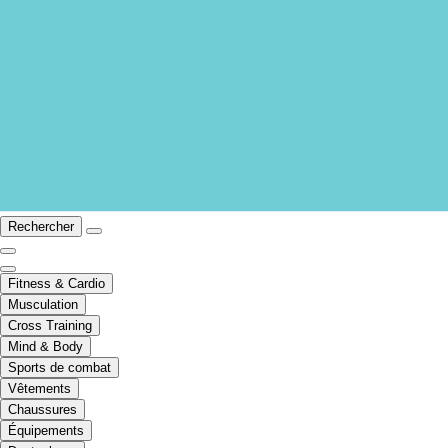
Rechercher
Fitness & Cardio
Musculation
Cross Training
Mind & Body
Sports de combat
Vêtements
Chaussures
Équipements