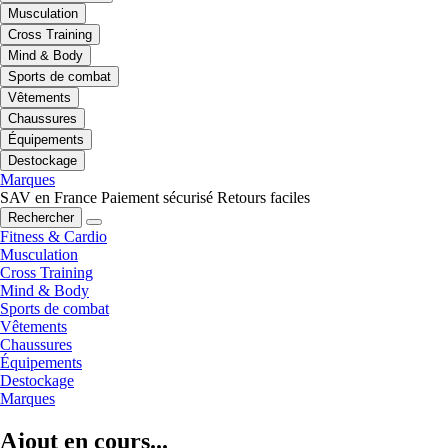
Musculation
Cross Training
Mind & Body
Sports de combat
Vêtements
Chaussures
Équipements
Destockage
Marques
SAV en France
Paiement sécurisé
Retours faciles
Rechercher
Fitness & Cardio
Musculation
Cross Training
Mind & Body
Sports de combat
Vêtements
Chaussures
Équipements
Destockage
Marques
Ajout en cours...