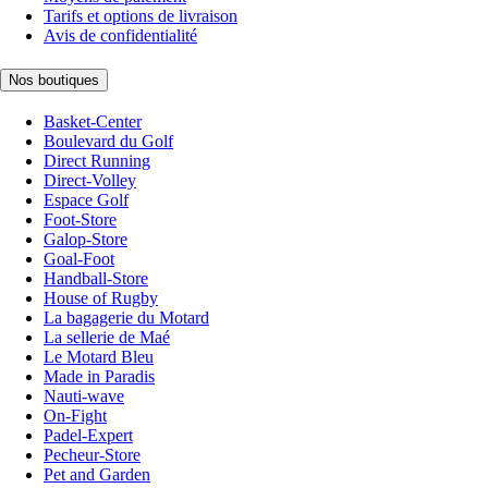
Tarifs et options de livraison
Avis de confidentialité
Nos boutiques
Basket-Center
Boulevard du Golf
Direct Running
Direct-Volley
Espace Golf
Foot-Store
Galop-Store
Goal-Foot
Handball-Store
House of Rugby
La bagagerie du Motard
La sellerie de Maé
Le Motard Bleu
Made in Paradis
Nauti-wave
On-Fight
Padel-Expert
Pecheur-Store
Pet and Garden