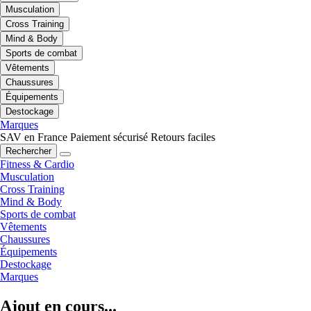
Musculation
Cross Training
Mind & Body
Sports de combat
Vêtements
Chaussures
Équipements
Destockage
Marques
SAV en France
Paiement sécurisé
Retours faciles
Rechercher
Fitness & Cardio
Musculation
Cross Training
Mind & Body
Sports de combat
Vêtements
Chaussures
Équipements
Destockage
Marques
Ajout en cours...