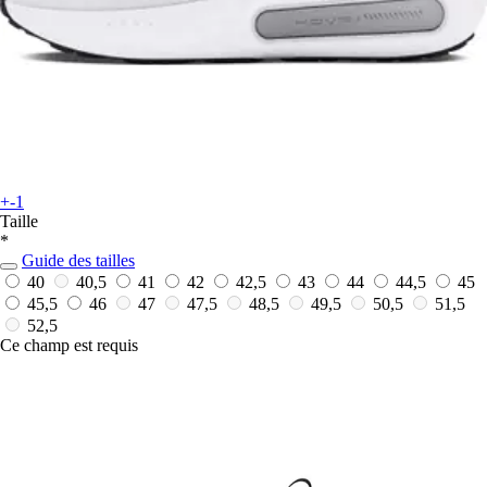
+-1
Taille
*
Guide des tailles
40
40,5
41
42
42,5
43
44
44,5
45
45,5
46
47
47,5
48,5
49,5
50,5
51,5
52,5
Ce champ est requis