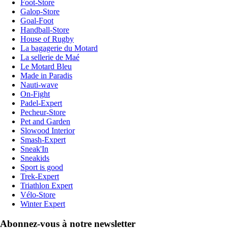
Foot-Store
Galop-Store
Goal-Foot
Handball-Store
House of Rugby
La bagagerie du Motard
La sellerie de Maé
Le Motard Bleu
Made in Paradis
Nauti-wave
On-Fight
Padel-Expert
Pecheur-Store
Pet and Garden
Slowood Interior
Smash-Expert
Sneak'In
Sneakids
Sport is good
Trek-Expert
Triathlon Expert
Vélo-Store
Winter Expert
Abonnez-vous à notre newsletter