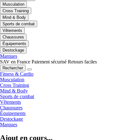
Musculation
Cross Training
Mind & Body
Sports de combat
Vêtements
Chaussures
Équipements
Destockage
Marques
SAV en France
Paiement sécurisé
Retours faciles
Rechercher
Fitness & Cardio
Musculation
Cross Training
Mind & Body
Sports de combat
Vêtements
Chaussures
Équipements
Destockage
Marques
Ajout en cours...