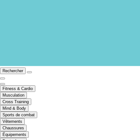
Rechercher
Fitness & Cardio
Musculation
Cross Training
Mind & Body
Sports de combat
Vêtements
Chaussures
Équipements