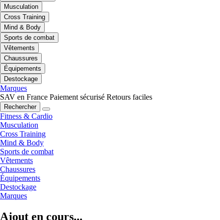
Musculation
Cross Training
Mind & Body
Sports de combat
Vêtements
Chaussures
Équipements
Destockage
Marques
SAV en France
Paiement sécurisé
Retours faciles
Rechercher
Fitness & Cardio
Musculation
Cross Training
Mind & Body
Sports de combat
Vêtements
Chaussures
Équipements
Destockage
Marques
Ajout en cours...