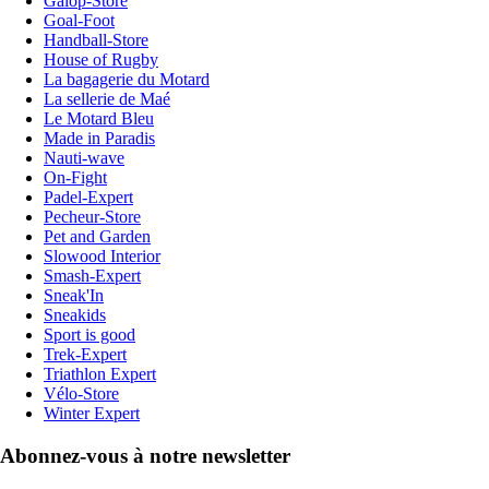
Galop-Store
Goal-Foot
Handball-Store
House of Rugby
La bagagerie du Motard
La sellerie de Maé
Le Motard Bleu
Made in Paradis
Nauti-wave
On-Fight
Padel-Expert
Pecheur-Store
Pet and Garden
Slowood Interior
Smash-Expert
Sneak'In
Sneakids
Sport is good
Trek-Expert
Triathlon Expert
Vélo-Store
Winter Expert
Abonnez-vous à notre newsletter