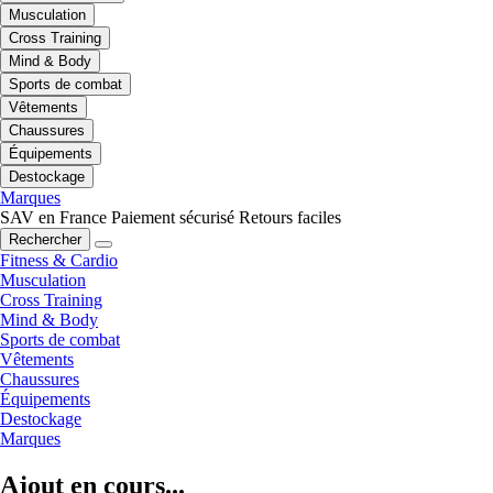
Musculation
Cross Training
Mind & Body
Sports de combat
Vêtements
Chaussures
Équipements
Destockage
Marques
SAV en France
Paiement sécurisé
Retours faciles
Rechercher
Fitness & Cardio
Musculation
Cross Training
Mind & Body
Sports de combat
Vêtements
Chaussures
Équipements
Destockage
Marques
Ajout en cours...