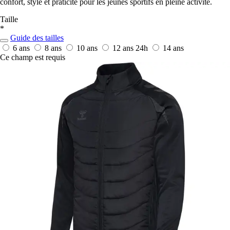
confort, style et praticité pour les jeunes sportifs en pleine activité.
Taille
*
Guide des tailles
6 ans
8 ans
10 ans
12 ans
24h
14 ans
Ce champ est requis