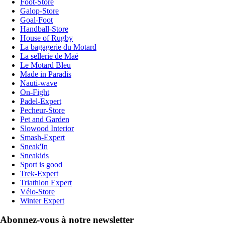
Foot-Store
Galop-Store
Goal-Foot
Handball-Store
House of Rugby
La bagagerie du Motard
La sellerie de Maé
Le Motard Bleu
Made in Paradis
Nauti-wave
On-Fight
Padel-Expert
Pecheur-Store
Pet and Garden
Slowood Interior
Smash-Expert
Sneak'In
Sneakids
Sport is good
Trek-Expert
Triathlon Expert
Vélo-Store
Winter Expert
Abonnez-vous à notre newsletter