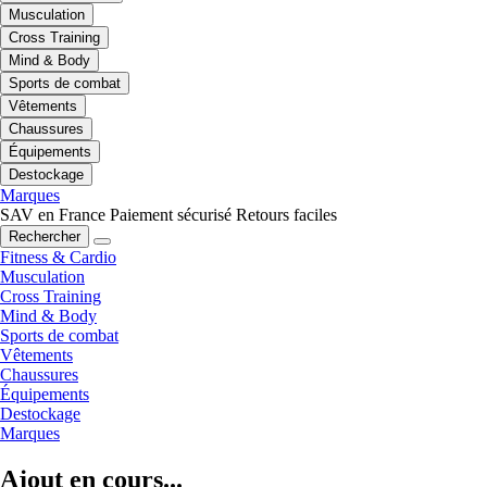
Musculation
Cross Training
Mind & Body
Sports de combat
Vêtements
Chaussures
Équipements
Destockage
Marques
SAV en France
Paiement sécurisé
Retours faciles
Rechercher
Fitness & Cardio
Musculation
Cross Training
Mind & Body
Sports de combat
Vêtements
Chaussures
Équipements
Destockage
Marques
Ajout en cours...