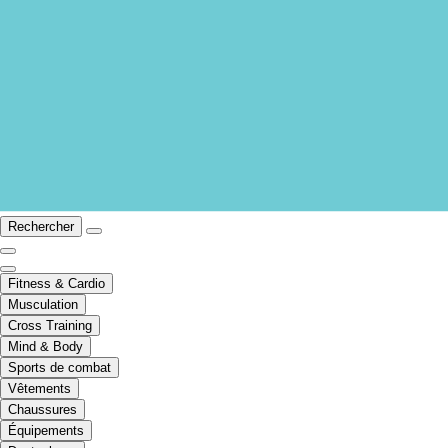
Rechercher
Fitness & Cardio
Musculation
Cross Training
Mind & Body
Sports de combat
Vêtements
Chaussures
Équipements