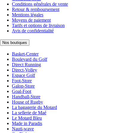
Conditions générales de vente
Retour & remboursement
Mentions légales
Moyens de paiement
Tarifs et options de livraison
Avis de confidentialité
Nos boutiques
Basket-Center
Boulevard du Golf
Direct Running
Direct-Volley
Espace Golf
Foot-Store
Galop-Store
Goal-Foot
Handball-Store
House of Rugby
La bagagerie du Motard
La sellerie de Maé
Le Motard Bleu
Made in Paradis
Nauti-wave