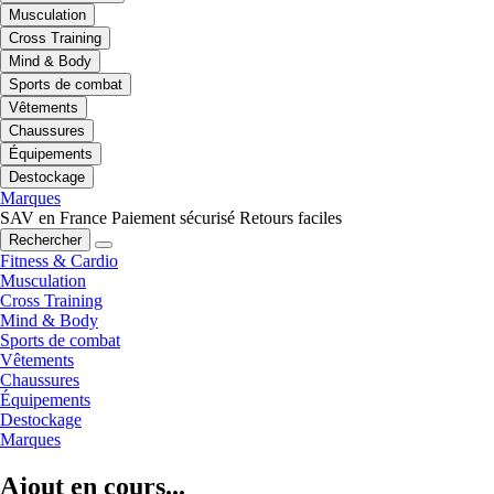
Musculation
Cross Training
Mind & Body
Sports de combat
Vêtements
Chaussures
Équipements
Destockage
Marques
SAV en France
Paiement sécurisé
Retours faciles
Rechercher
Fitness & Cardio
Musculation
Cross Training
Mind & Body
Sports de combat
Vêtements
Chaussures
Équipements
Destockage
Marques
Ajout en cours...