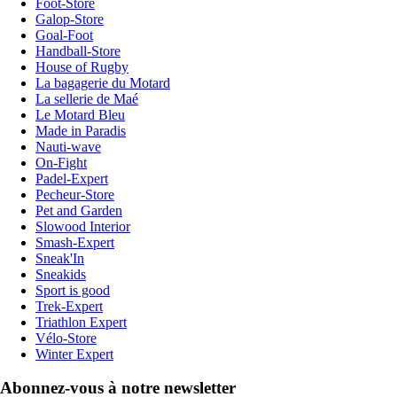
Foot-Store
Galop-Store
Goal-Foot
Handball-Store
House of Rugby
La bagagerie du Motard
La sellerie de Maé
Le Motard Bleu
Made in Paradis
Nauti-wave
On-Fight
Padel-Expert
Pecheur-Store
Pet and Garden
Slowood Interior
Smash-Expert
Sneak'In
Sneakids
Sport is good
Trek-Expert
Triathlon Expert
Vélo-Store
Winter Expert
Abonnez-vous à notre newsletter