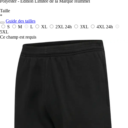
Polyester - Édition Limitée de la Marque Hummel
Taille
*
Guide des tailles
S
M
L
XL
2XL
24h
3XL
4XL
24h
5XL
Ce champ est requis