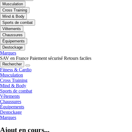
Musculation
Cross Training
Mind & Body
Sports de combat
Vêtements
Chaussures
Équipements
Destockage
Marques
SAV en France
Paiement sécurisé
Retours faciles
Rechercher
Fitness & Cardio
Musculation
Cross Training
Mind & Body
Sports de combat
Vêtements
Chaussures
Équipements
Destockage
Marques
Ajout en cours...