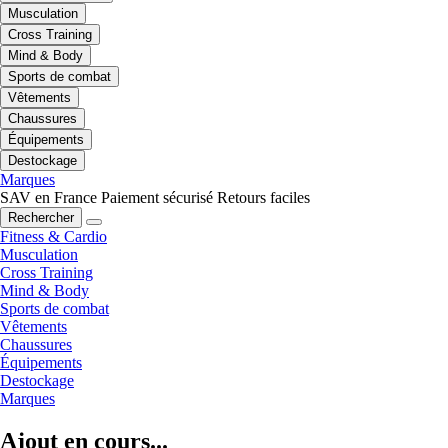
Musculation
Cross Training
Mind & Body
Sports de combat
Vêtements
Chaussures
Équipements
Destockage
Marques
SAV en France
Paiement sécurisé
Retours faciles
Rechercher
Fitness & Cardio
Musculation
Cross Training
Mind & Body
Sports de combat
Vêtements
Chaussures
Équipements
Destockage
Marques
Ajout en cours...