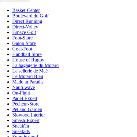
Basket-Center
Boulevard du Golf
Direct Running
Direct-Volley
Espace Golf
Foot-Store
Galop-Store
Goal-Foot
Handball-Store
House of Rugby
La bagagerie du Motard
La sellerie de Maé
Le Motard Bleu
Made in Paradis
Nauti-wave
On-Fight
Padel-Expert
Pecheur-Store
Pet and Garden
Slowood Interior
Smash-Expert
Sneak'In
Sneakids
Sport is good