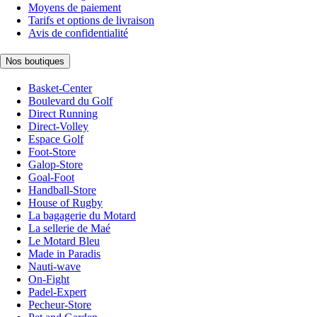
Moyens de paiement
Tarifs et options de livraison
Avis de confidentialité
Nos boutiques
Basket-Center
Boulevard du Golf
Direct Running
Direct-Volley
Espace Golf
Foot-Store
Galop-Store
Goal-Foot
Handball-Store
House of Rugby
La bagagerie du Motard
La sellerie de Maé
Le Motard Bleu
Made in Paradis
Nauti-wave
On-Fight
Padel-Expert
Pecheur-Store