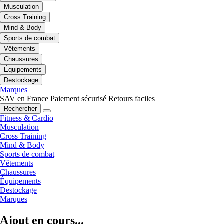
Musculation
Cross Training
Mind & Body
Sports de combat
Vêtements
Chaussures
Équipements
Destockage
Marques
SAV en France
Paiement sécurisé
Retours faciles
Rechercher
Fitness & Cardio
Musculation
Cross Training
Mind & Body
Sports de combat
Vêtements
Chaussures
Équipements
Destockage
Marques
Ajout en cours...