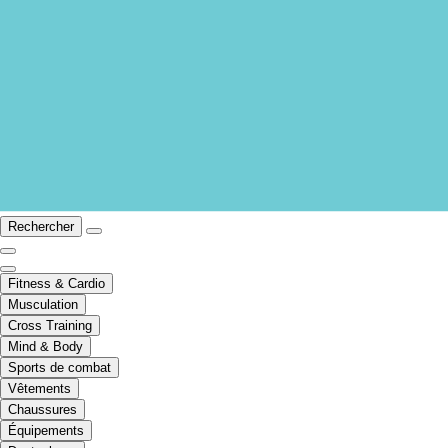
Rechercher
Fitness & Cardio
Musculation
Cross Training
Mind & Body
Sports de combat
Vêtements
Chaussures
Équipements