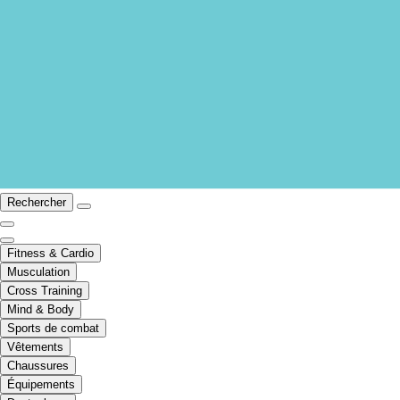
Rechercher
Fitness & Cardio
Musculation
Cross Training
Mind & Body
Sports de combat
Vêtements
Chaussures
Équipements