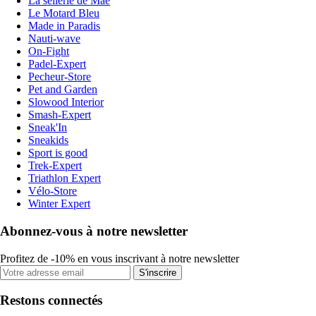
La sellerie de Maé
Le Motard Bleu
Made in Paradis
Nauti-wave
On-Fight
Padel-Expert
Pecheur-Store
Pet and Garden
Slowood Interior
Smash-Expert
Sneak'In
Sneakids
Sport is good
Trek-Expert
Triathlon Expert
Vélo-Store
Winter Expert
Abonnez-vous à notre newsletter
Profitez de -10% en vous inscrivant à notre newsletter
S'inscrire
Restons connectés