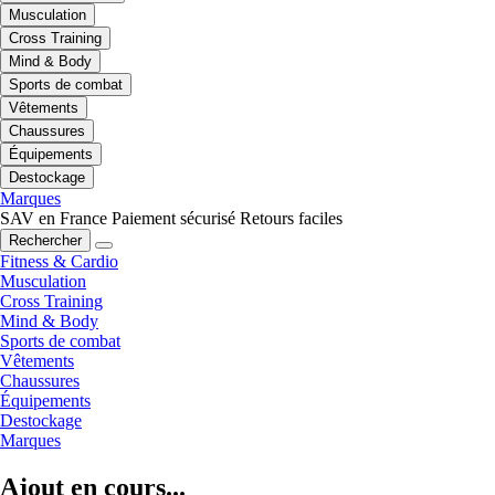
Musculation
Cross Training
Mind & Body
Sports de combat
Vêtements
Chaussures
Équipements
Destockage
Marques
SAV en France
Paiement sécurisé
Retours faciles
Rechercher
Fitness & Cardio
Musculation
Cross Training
Mind & Body
Sports de combat
Vêtements
Chaussures
Équipements
Destockage
Marques
Ajout en cours...