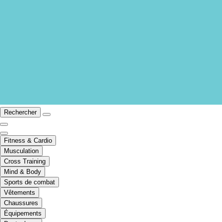
Rechercher
Fitness & Cardio
Musculation
Cross Training
Mind & Body
Sports de combat
Vêtements
Chaussures
Équipements