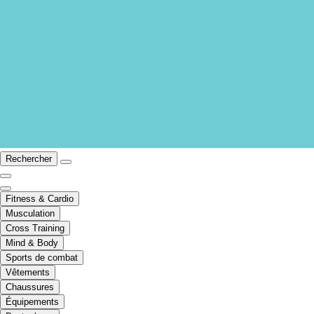
Rechercher
Fitness & Cardio
Musculation
Cross Training
Mind & Body
Sports de combat
Vêtements
Chaussures
Équipements