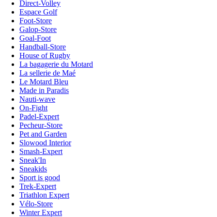
Direct-Volley
Espace Golf
Foot-Store
Galop-Store
Goal-Foot
Handball-Store
House of Rugby
La bagagerie du Motard
La sellerie de Maé
Le Motard Bleu
Made in Paradis
Nauti-wave
On-Fight
Padel-Expert
Pecheur-Store
Pet and Garden
Slowood Interior
Smash-Expert
Sneak'In
Sneakids
Sport is good
Trek-Expert
Triathlon Expert
Vélo-Store
Winter Expert