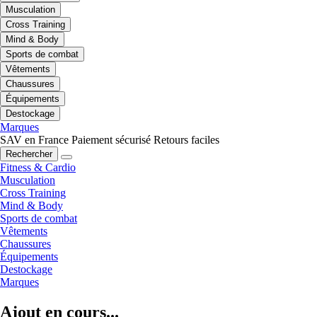
Musculation
Cross Training
Mind & Body
Sports de combat
Vêtements
Chaussures
Équipements
Destockage
Marques
SAV en France
Paiement sécurisé
Retours faciles
Rechercher
Fitness & Cardio
Musculation
Cross Training
Mind & Body
Sports de combat
Vêtements
Chaussures
Équipements
Destockage
Marques
Ajout en cours...