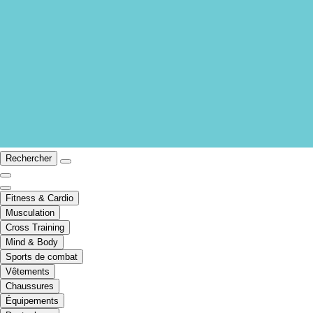
Rechercher
Fitness & Cardio
Musculation
Cross Training
Mind & Body
Sports de combat
Vêtements
Chaussures
Équipements