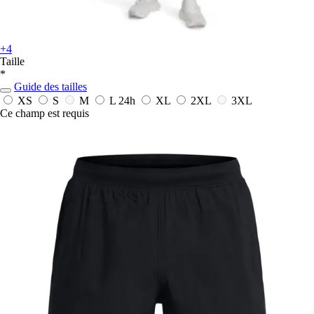
+4
Taille
*
Guide des tailles
XS
S
M
L
24h
XL
2XL
3XL
Ce champ est requis