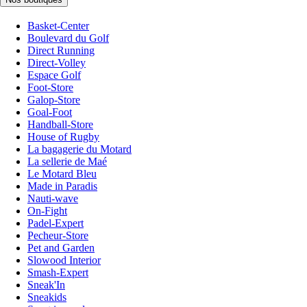
Basket-Center
Boulevard du Golf
Direct Running
Direct-Volley
Espace Golf
Foot-Store
Galop-Store
Goal-Foot
Handball-Store
House of Rugby
La bagagerie du Motard
La sellerie de Maé
Le Motard Bleu
Made in Paradis
Nauti-wave
On-Fight
Padel-Expert
Pecheur-Store
Pet and Garden
Slowood Interior
Smash-Expert
Sneak'In
Sneakids