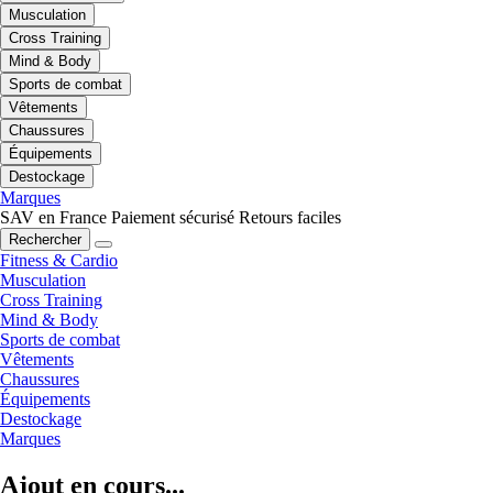
Musculation
Cross Training
Mind & Body
Sports de combat
Vêtements
Chaussures
Équipements
Destockage
Marques
SAV en France
Paiement sécurisé
Retours faciles
Rechercher
Fitness & Cardio
Musculation
Cross Training
Mind & Body
Sports de combat
Vêtements
Chaussures
Équipements
Destockage
Marques
Ajout en cours...