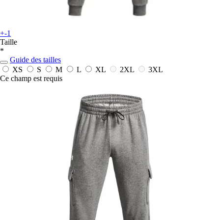
+-1
Taille
*
Guide des tailles
XS
S
M
L
XL
2XL
3XL
Ce champ est requis