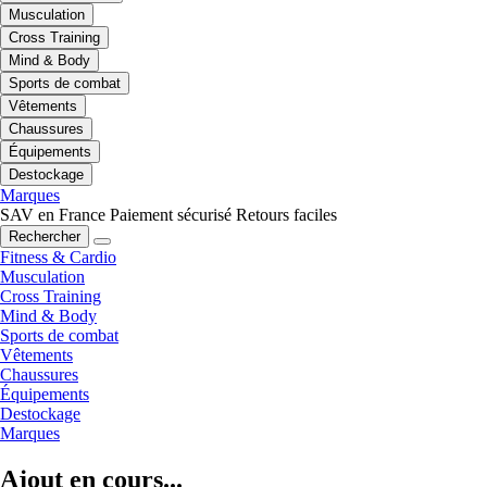
Musculation
Cross Training
Mind & Body
Sports de combat
Vêtements
Chaussures
Équipements
Destockage
Marques
SAV en France
Paiement sécurisé
Retours faciles
Rechercher
Fitness & Cardio
Musculation
Cross Training
Mind & Body
Sports de combat
Vêtements
Chaussures
Équipements
Destockage
Marques
Ajout en cours...