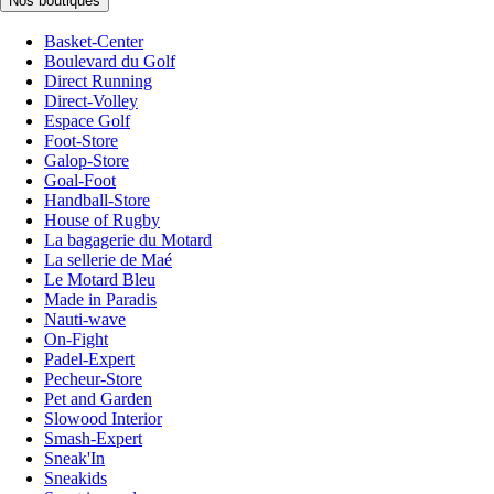
Nos boutiques
Basket-Center
Boulevard du Golf
Direct Running
Direct-Volley
Espace Golf
Foot-Store
Galop-Store
Goal-Foot
Handball-Store
House of Rugby
La bagagerie du Motard
La sellerie de Maé
Le Motard Bleu
Made in Paradis
Nauti-wave
On-Fight
Padel-Expert
Pecheur-Store
Pet and Garden
Slowood Interior
Smash-Expert
Sneak'In
Sneakids