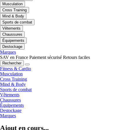
Musculation
Cross Training
Mind & Body
Sports de combat
Vêtements
Chaussures
Équipements
Destockage
Marques
SAV en France
Paiement sécurisé
Retours faciles
Rechercher
Fitness & Cardio
Musculation
Cross Training
Mind & Body
Sports de combat
Vêtements
Chaussures
Équipements
Destockage
Marques
Ajout en cours...