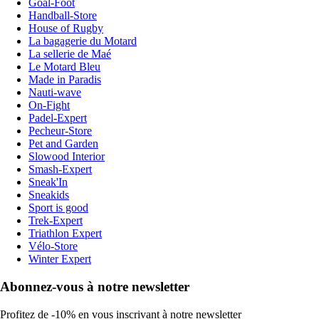
Goal-Foot
Handball-Store
House of Rugby
La bagagerie du Motard
La sellerie de Maé
Le Motard Bleu
Made in Paradis
Nauti-wave
On-Fight
Padel-Expert
Pecheur-Store
Pet and Garden
Slowood Interior
Smash-Expert
Sneak'In
Sneakids
Sport is good
Trek-Expert
Triathlon Expert
Vélo-Store
Winter Expert
Abonnez-vous à notre newsletter
Profitez de -10% en vous inscrivant à notre newsletter