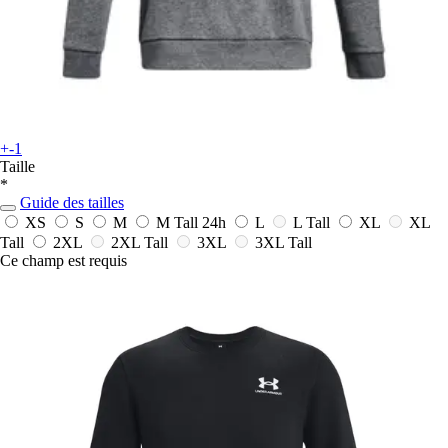
+-1
Taille
*
Guide des tailles
XS
S
M
M Tall
24h
L
L Tall
XL
XL
Tall
2XL
2XL Tall
3XL
3XL Tall
Ce champ est requis