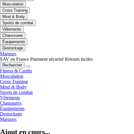
Musculation
Cross Training
Mind & Body
Sports de combat
Vêtements
Chaussures
Équipements
Destockage
Marques
SAV en France
Paiement sécurisé
Retours faciles
Rechercher
Fitness & Cardio
Musculation
Cross Training
Mind & Body
Sports de combat
Vêtements
Chaussures
Équipements
Destockage
Marques
Ajout en cours...