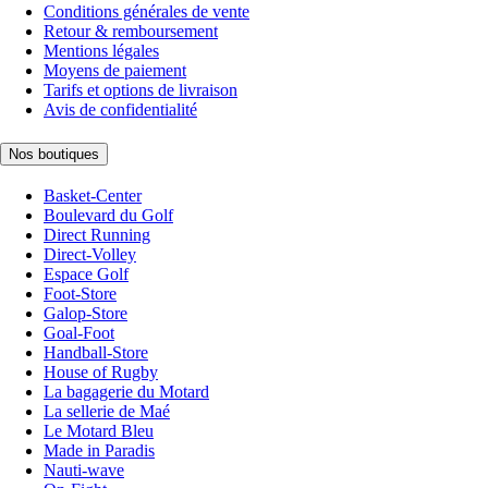
Conditions générales de vente
Retour & remboursement
Mentions légales
Moyens de paiement
Tarifs et options de livraison
Avis de confidentialité
Nos boutiques
Basket-Center
Boulevard du Golf
Direct Running
Direct-Volley
Espace Golf
Foot-Store
Galop-Store
Goal-Foot
Handball-Store
House of Rugby
La bagagerie du Motard
La sellerie de Maé
Le Motard Bleu
Made in Paradis
Nauti-wave