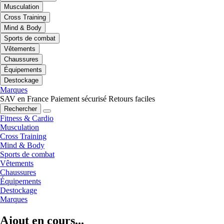
Musculation
Cross Training
Mind & Body
Sports de combat
Vêtements
Chaussures
Équipements
Destockage
Marques
SAV en France
Paiement sécurisé
Retours faciles
Rechercher
Fitness & Cardio
Musculation
Cross Training
Mind & Body
Sports de combat
Vêtements
Chaussures
Équipements
Destockage
Marques
Ajout en cours...