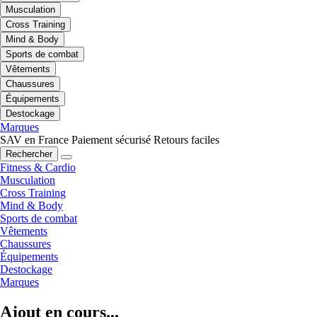
Musculation
Cross Training
Mind & Body
Sports de combat
Vêtements
Chaussures
Équipements
Destockage
Marques
SAV en France
Paiement sécurisé
Retours faciles
Rechercher
Fitness & Cardio
Musculation
Cross Training
Mind & Body
Sports de combat
Vêtements
Chaussures
Équipements
Destockage
Marques
Ajout en cours...