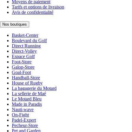
Moyens de paiement
Tarifs et options de livraison
Avis de confidentialité
Nos boutiques
Basket-Center
Boulevard du Golf
Direct Running
Direct-Volley
Espace Golf
Foot-Store
Galop-Store
Goal-Foot
Handball-Store
House of Rugby
La bagagerie du Motard
La sellerie de Maé
Le Motard Bleu
Made in Paradis
Nauti-wave
On-Fight
Padel-Expert
Pecheur-Store
Pet and Garden