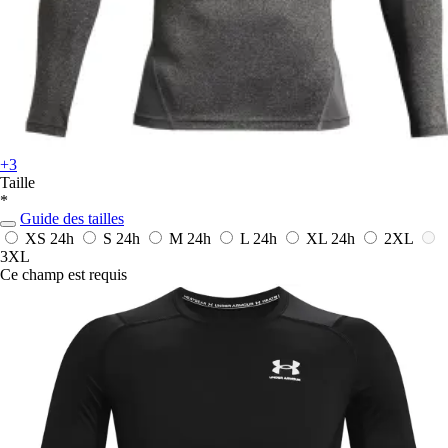
+3
Taille
*
Guide des tailles
XS
24h
S
24h
M
24h
L
24h
XL
24h
2XL
3XL
Ce champ est requis