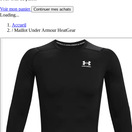
Voir mon panier
Continuer mes achats
Loading...
Accueil
/
Maillot Under Armour HeatGear