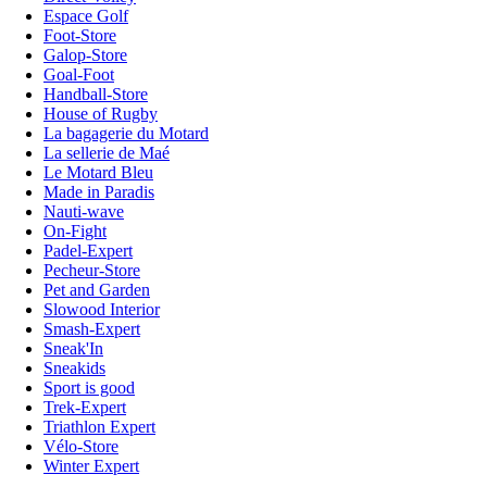
Espace Golf
Foot-Store
Galop-Store
Goal-Foot
Handball-Store
House of Rugby
La bagagerie du Motard
La sellerie de Maé
Le Motard Bleu
Made in Paradis
Nauti-wave
On-Fight
Padel-Expert
Pecheur-Store
Pet and Garden
Slowood Interior
Smash-Expert
Sneak'In
Sneakids
Sport is good
Trek-Expert
Triathlon Expert
Vélo-Store
Winter Expert