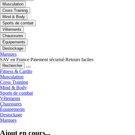
Musculation
Cross Training
Mind & Body
Sports de combat
Vêtements
Chaussures
Équipements
Destockage
Marques
SAV en France
Paiement sécurisé
Retours faciles
Rechercher
Fitness & Cardio
Musculation
Cross Training
Mind & Body
Sports de combat
Vêtements
Chaussures
Équipements
Destockage
Marques
Ajout en cours...