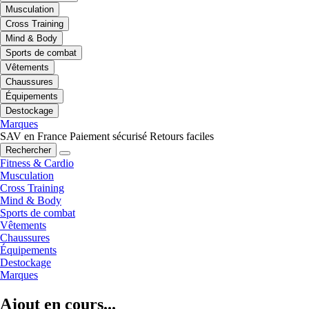
Musculation
Cross Training
Mind & Body
Sports de combat
Vêtements
Chaussures
Équipements
Destockage
Marques
SAV en France
Paiement sécurisé
Retours faciles
Rechercher
Fitness & Cardio
Musculation
Cross Training
Mind & Body
Sports de combat
Vêtements
Chaussures
Équipements
Destockage
Marques
Ajout en cours...