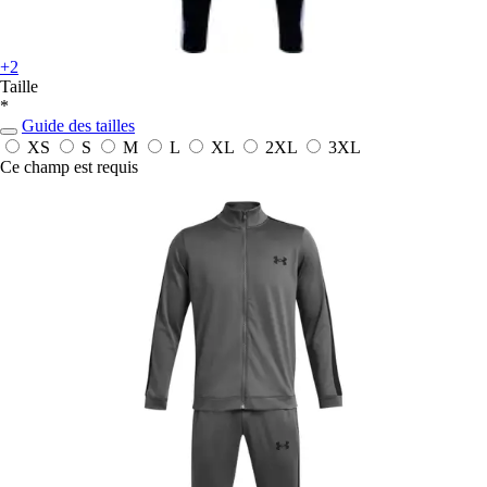
+2
Taille
*
Guide des tailles
XS
S
M
L
XL
2XL
3XL
Ce champ est requis