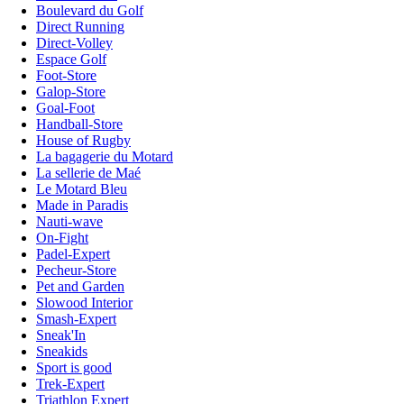
Boulevard du Golf
Direct Running
Direct-Volley
Espace Golf
Foot-Store
Galop-Store
Goal-Foot
Handball-Store
House of Rugby
La bagagerie du Motard
La sellerie de Maé
Le Motard Bleu
Made in Paradis
Nauti-wave
On-Fight
Padel-Expert
Pecheur-Store
Pet and Garden
Slowood Interior
Smash-Expert
Sneak'In
Sneakids
Sport is good
Trek-Expert
Triathlon Expert