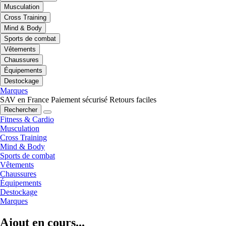
Musculation
Cross Training
Mind & Body
Sports de combat
Vêtements
Chaussures
Équipements
Destockage
Marques
SAV en France
Paiement sécurisé
Retours faciles
Rechercher
Fitness & Cardio
Musculation
Cross Training
Mind & Body
Sports de combat
Vêtements
Chaussures
Équipements
Destockage
Marques
Ajout en cours...