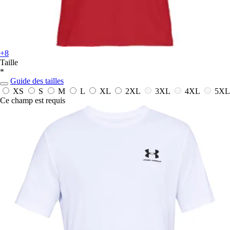
+8
Taille
*
Guide des tailles
XS
S
M
L
XL
2XL
3XL
4XL
5XL
Ce champ est requis