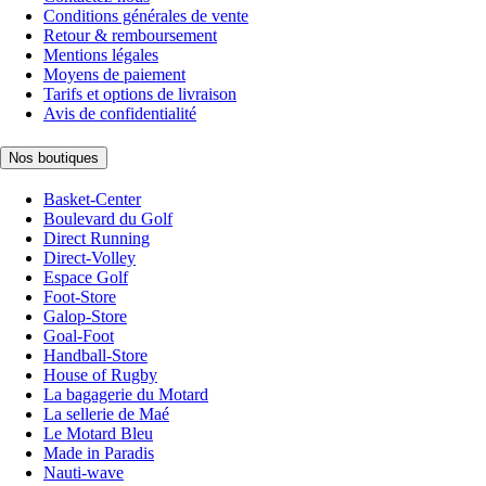
Conditions générales de vente
Retour & remboursement
Mentions légales
Moyens de paiement
Tarifs et options de livraison
Avis de confidentialité
Nos boutiques
Basket-Center
Boulevard du Golf
Direct Running
Direct-Volley
Espace Golf
Foot-Store
Galop-Store
Goal-Foot
Handball-Store
House of Rugby
La bagagerie du Motard
La sellerie de Maé
Le Motard Bleu
Made in Paradis
Nauti-wave