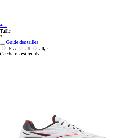
+-2
Taille
*
Guide des tailles
34,5
38
38,5
Ce champ est requis