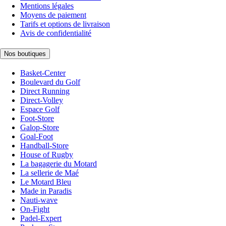
Mentions légales
Moyens de paiement
Tarifs et options de livraison
Avis de confidentialité
Nos boutiques
Basket-Center
Boulevard du Golf
Direct Running
Direct-Volley
Espace Golf
Foot-Store
Galop-Store
Goal-Foot
Handball-Store
House of Rugby
La bagagerie du Motard
La sellerie de Maé
Le Motard Bleu
Made in Paradis
Nauti-wave
On-Fight
Padel-Expert