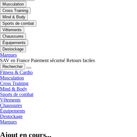
Musculation
Cross Training
Mind & Body
Sports de combat
Vêtements
Chaussures
Équipements
Destockage
Marques
SAV en France
Paiement sécurisé
Retours faciles
Rechercher
Fitness & Cardio
Musculation
Cross Training
Mind & Body
Sports de combat
Vêtements
Chaussures
Équipements
Destockage
Marques
Ajout en cours...