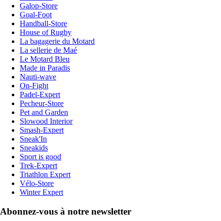
Galop-Store
Goal-Foot
Handball-Store
House of Rugby
La bagagerie du Motard
La sellerie de Maé
Le Motard Bleu
Made in Paradis
Nauti-wave
On-Fight
Padel-Expert
Pecheur-Store
Pet and Garden
Slowood Interior
Smash-Expert
Sneak'In
Sneakids
Sport is good
Trek-Expert
Triathlon Expert
Vélo-Store
Winter Expert
Abonnez-vous à notre newsletter