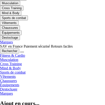
Musculation
Cross Training
Mind & Body
Sports de combat
Vêtements
Chaussures
Équipements
Destockage
Marques
SAV en France
Paiement sécurisé
Retours faciles
Rechercher
Fitness & Cardio
Musculation
Cross Training
Mind & Body
Sports de combat
Vêtements
Chaussures
Équipements
Destockage
Marques
Ajout en cours...