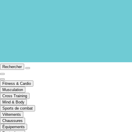
Rechercher
Fitness & Cardio
Musculation
Cross Training
Mind & Body
Sports de combat
Vêtements
Chaussures
Équipements