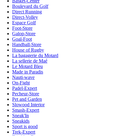
Basket-Center
Boulevard du Golf
Direct Running
Direct-Volley
Espace Golf
Foot-Store
Galop-Store
Goal-Foot
Handball-Store
House of Rugby
La bagagerie du Motard
La sellerie de Maé
Le Motard Bleu
Made in Paradis
Nauti-wave
On-Fight
Padel-Expert
Pecheur-Store
Pet and Garden
Slowood Interior
Smash-Expert
Sneak'In
Sneakids
Sport is good
Trek-Expert