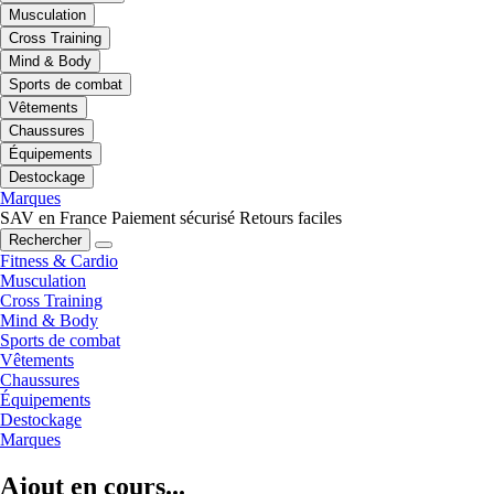
Musculation
Cross Training
Mind & Body
Sports de combat
Vêtements
Chaussures
Équipements
Destockage
Marques
SAV en France
Paiement sécurisé
Retours faciles
Rechercher
Fitness & Cardio
Musculation
Cross Training
Mind & Body
Sports de combat
Vêtements
Chaussures
Équipements
Destockage
Marques
Ajout en cours...