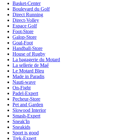
Basket-Center
Boulevard du Golf
Direct Running
Direct-Volley
Espace Golf
Foot-Store
Galop-Store
Goal-Foot
Handball-Store
House of Rugby
La bagagerie du Motard
La sellerie de Maé
Le Motard Bleu
Made in Paradis
Nauti-wave
On-Fight
Padel-Expert
Pecheur-Store
Pet and Garden
Slowood Interior
Smash-Expert
Sneak'In
Sneakids
Sport is good
Trek-Expert