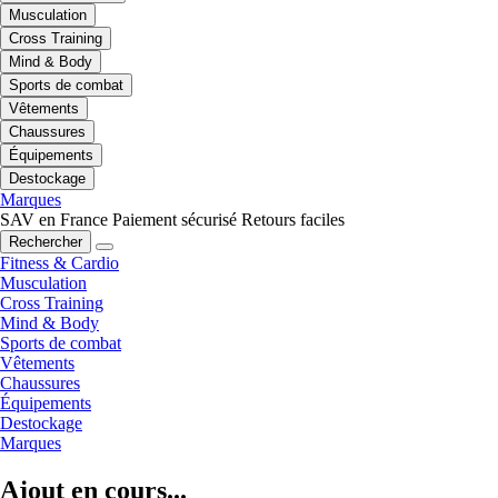
Musculation
Cross Training
Mind & Body
Sports de combat
Vêtements
Chaussures
Équipements
Destockage
Marques
SAV en France
Paiement sécurisé
Retours faciles
Rechercher
Fitness & Cardio
Musculation
Cross Training
Mind & Body
Sports de combat
Vêtements
Chaussures
Équipements
Destockage
Marques
Ajout en cours...