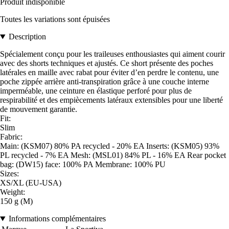
Produit indisponible
Toutes les variations sont épuisées
Description
Spécialement conçu pour les traileuses enthousiastes qui aiment courir
avec des shorts techniques et ajustés. Ce short présente des poches
latérales en maille avec rabat pour éviter d’en perdre le contenu, une
poche zippée arrière anti-transpiration grâce à une couche interne
imperméable, une ceinture en élastique perforé pour plus de
respirabilité et des empiècements latéraux extensibles pour une liberté
de mouvement garantie.
Fit:
Slim
Fabric:
Main: (KSM07) 80% PA recycled - 20% EA Inserts: (KSM05) 93%
PL recycled - 7% EA Mesh: (MSL01) 84% PL - 16% EA Rear pocket
bag: (DW15) face: 100% PA Membrane: 100% PU
Sizes:
XS/XL (EU-USA)
Weight:
150 g (M)
Informations complémentaires