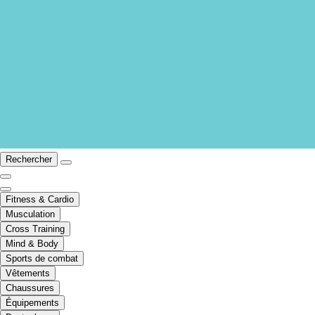
Rechercher
Fitness & Cardio
Musculation
Cross Training
Mind & Body
Sports de combat
Vêtements
Chaussures
Équipements