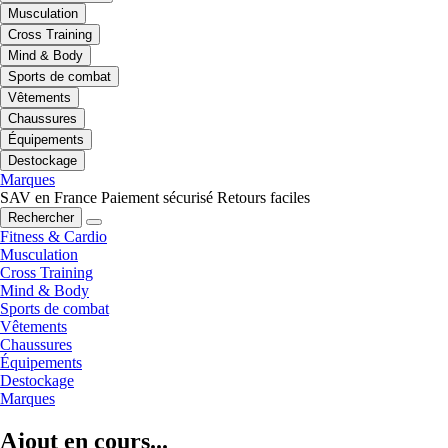
Musculation
Cross Training
Mind & Body
Sports de combat
Vêtements
Chaussures
Équipements
Destockage
Marques
SAV en France
Paiement sécurisé
Retours faciles
Rechercher
Fitness & Cardio
Musculation
Cross Training
Mind & Body
Sports de combat
Vêtements
Chaussures
Équipements
Destockage
Marques
Ajout en cours...