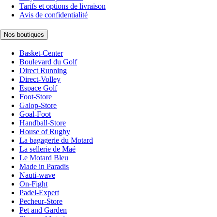
Tarifs et options de livraison
Avis de confidentialité
Nos boutiques
Basket-Center
Boulevard du Golf
Direct Running
Direct-Volley
Espace Golf
Foot-Store
Galop-Store
Goal-Foot
Handball-Store
House of Rugby
La bagagerie du Motard
La sellerie de Maé
Le Motard Bleu
Made in Paradis
Nauti-wave
On-Fight
Padel-Expert
Pecheur-Store
Pet and Garden