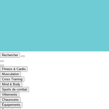
Rechercher
Fitness & Cardio
Musculation
Cross Training
Mind & Body
Sports de combat
Vêtements
Chaussures
Équipements