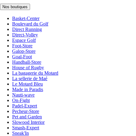
Nos boutiques
Basket-Center
Boulevard du Golf
Direct Running
Direct-Volley
Espace Golf
Foot-Store
Galop-Store
Goal-Foot
Handball-Store
House of Rugby
La bagagerie du Motard
La sellerie de Maé
Le Motard Bleu
Made in Paradis
Nauti-wave
On-Fight
Padel-Expert
Pecheur-Store
Pet and Garden
Slowood Interior
Smash-Expert
Sneak'In