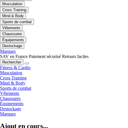
Musculation
Cross Training
Mind & Body
Sports de combat
Vêtements
Chaussures
Équipements
Destockage
Marques
SAV en France
Paiement sécurisé
Retours faciles
Rechercher
Fitness & Cardio
Musculation
Cross Training
Mind & Body
Sports de combat
Vêtements
Chaussures
Équipements
Destockage
Marques
Ajout en cours...