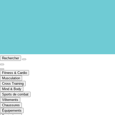
Rechercher
Fitness & Cardio
Musculation
Cross Training
Mind & Body
Sports de combat
Vêtements
Chaussures
Équipements