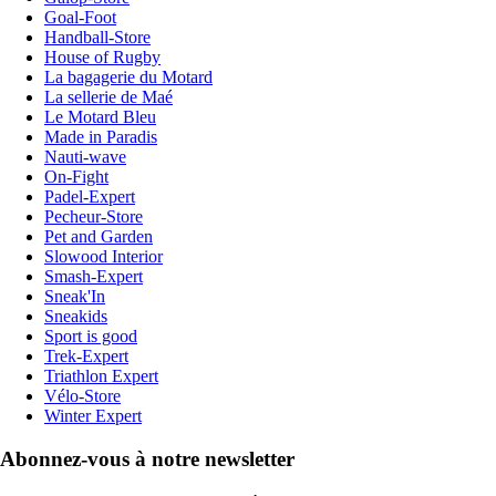
Goal-Foot
Handball-Store
House of Rugby
La bagagerie du Motard
La sellerie de Maé
Le Motard Bleu
Made in Paradis
Nauti-wave
On-Fight
Padel-Expert
Pecheur-Store
Pet and Garden
Slowood Interior
Smash-Expert
Sneak'In
Sneakids
Sport is good
Trek-Expert
Triathlon Expert
Vélo-Store
Winter Expert
Abonnez-vous à notre newsletter