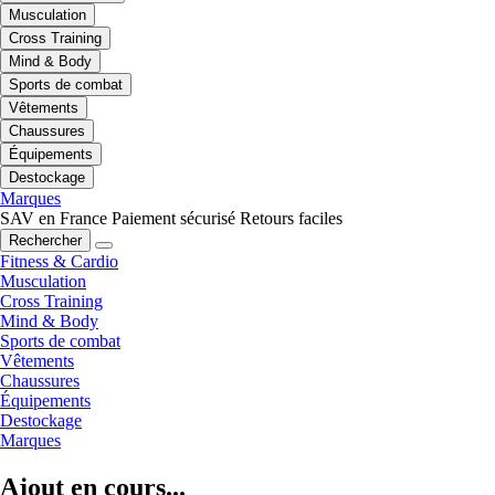
Musculation
Cross Training
Mind & Body
Sports de combat
Vêtements
Chaussures
Équipements
Destockage
Marques
SAV en France
Paiement sécurisé
Retours faciles
Rechercher
Fitness & Cardio
Musculation
Cross Training
Mind & Body
Sports de combat
Vêtements
Chaussures
Équipements
Destockage
Marques
Ajout en cours...