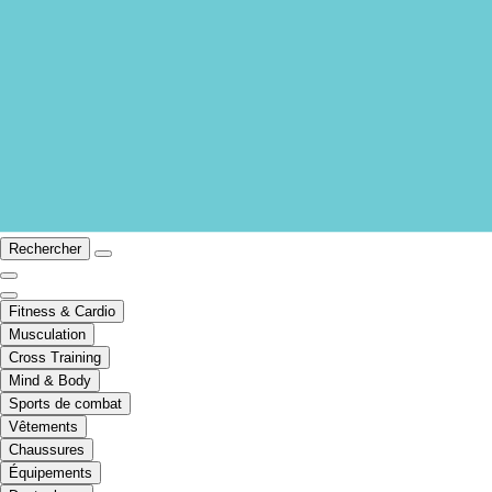
Rechercher
Fitness & Cardio
Musculation
Cross Training
Mind & Body
Sports de combat
Vêtements
Chaussures
Équipements