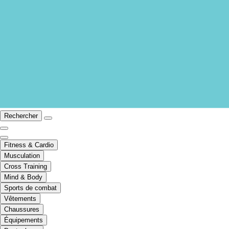
Rechercher
Fitness & Cardio
Musculation
Cross Training
Mind & Body
Sports de combat
Vêtements
Chaussures
Équipements