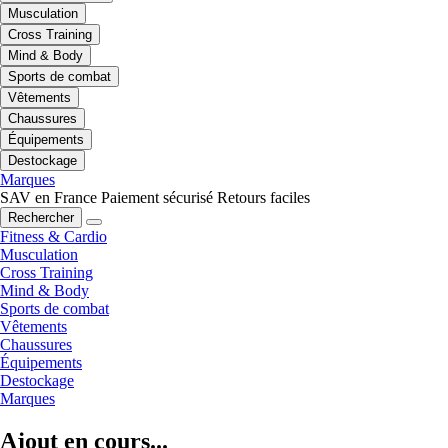
Musculation
Cross Training
Mind & Body
Sports de combat
Vêtements
Chaussures
Équipements
Destockage
Marques
SAV en France
Paiement sécurisé
Retours faciles
Rechercher
Fitness & Cardio
Musculation
Cross Training
Mind & Body
Sports de combat
Vêtements
Chaussures
Équipements
Destockage
Marques
Ajout en cours...