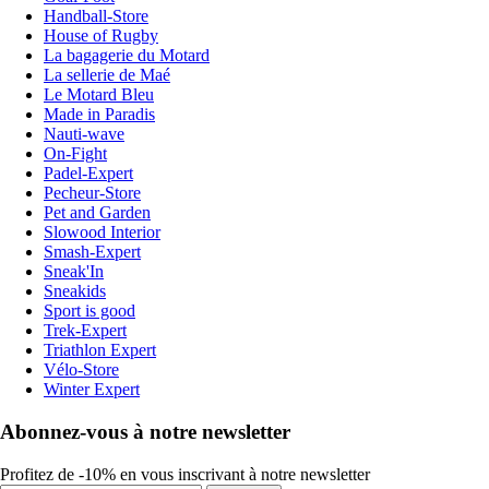
Handball-Store
House of Rugby
La bagagerie du Motard
La sellerie de Maé
Le Motard Bleu
Made in Paradis
Nauti-wave
On-Fight
Padel-Expert
Pecheur-Store
Pet and Garden
Slowood Interior
Smash-Expert
Sneak'In
Sneakids
Sport is good
Trek-Expert
Triathlon Expert
Vélo-Store
Winter Expert
Abonnez-vous à notre newsletter
Profitez de -10% en vous inscrivant à notre newsletter