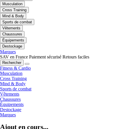
Musculation
Cross Training
Mind & Body
Sports de combat
Vêtements
Chaussures
Équipements
Destockage
Marques
SAV en France
Paiement sécurisé
Retours faciles
Rechercher
Fitness & Cardio
Musculation
Cross Training
Mind & Body
Sports de combat
Vêtements
Chaussures
Équipements
Destockage
Marques
Ajout en cours...