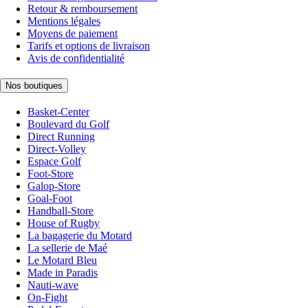
Retour & remboursement
Mentions légales
Moyens de paiement
Tarifs et options de livraison
Avis de confidentialité
Nos boutiques
Basket-Center
Boulevard du Golf
Direct Running
Direct-Volley
Espace Golf
Foot-Store
Galop-Store
Goal-Foot
Handball-Store
House of Rugby
La bagagerie du Motard
La sellerie de Maé
Le Motard Bleu
Made in Paradis
Nauti-wave
On-Fight