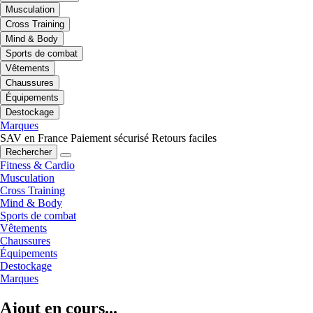
Musculation
Cross Training
Mind & Body
Sports de combat
Vêtements
Chaussures
Équipements
Destockage
Marques
SAV en France
Paiement sécurisé
Retours faciles
Rechercher
Fitness & Cardio
Musculation
Cross Training
Mind & Body
Sports de combat
Vêtements
Chaussures
Équipements
Destockage
Marques
Ajout en cours...