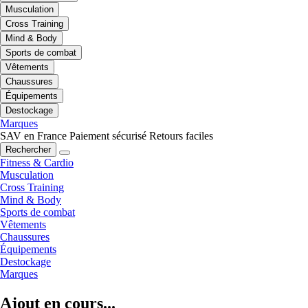
Musculation
Cross Training
Mind & Body
Sports de combat
Vêtements
Chaussures
Équipements
Destockage
Marques
SAV en France
Paiement sécurisé
Retours faciles
Rechercher
Fitness & Cardio
Musculation
Cross Training
Mind & Body
Sports de combat
Vêtements
Chaussures
Équipements
Destockage
Marques
Ajout en cours...