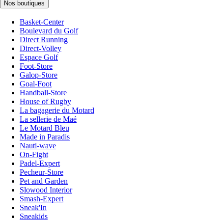
Nos boutiques
Basket-Center
Boulevard du Golf
Direct Running
Direct-Volley
Espace Golf
Foot-Store
Galop-Store
Goal-Foot
Handball-Store
House of Rugby
La bagagerie du Motard
La sellerie de Maé
Le Motard Bleu
Made in Paradis
Nauti-wave
On-Fight
Padel-Expert
Pecheur-Store
Pet and Garden
Slowood Interior
Smash-Expert
Sneak'In
Sneakids