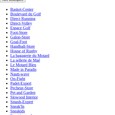
Basket-Center
Boulevard du Golf
Direct Running
Direct-Volley
Espace Golf
Foot-Store
Galop-Store
Goal-Foot
Handball-Store
House of Rugby
La bagagerie du Motard
La sellerie de Maé
Le Motard Bleu
Made in Paradis
Nauti-wave
On-Fight
Padel-Expert
Pecheur-Store
Pet and Garden
Slowood Interior
Smash-Expert
Sneak'In
Sneakids