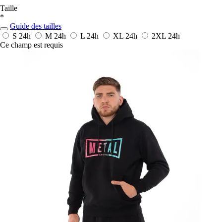
Taille
*
Guide des tailles
S
24h
M
24h
L
24h
XL
24h
2XL
24h
Ce champ est requis