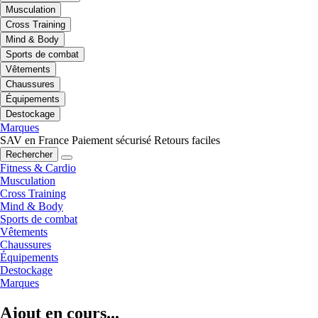
Musculation
Cross Training
Mind & Body
Sports de combat
Vêtements
Chaussures
Équipements
Destockage
Marques
SAV en France
Paiement sécurisé
Retours faciles
Rechercher
Fitness & Cardio
Musculation
Cross Training
Mind & Body
Sports de combat
Vêtements
Chaussures
Équipements
Destockage
Marques
Ajout en cours...