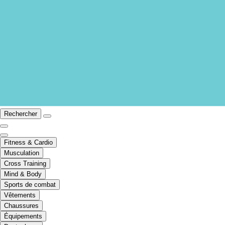
Rechercher
Fitness & Cardio
Musculation
Cross Training
Mind & Body
Sports de combat
Vêtements
Chaussures
Équipements